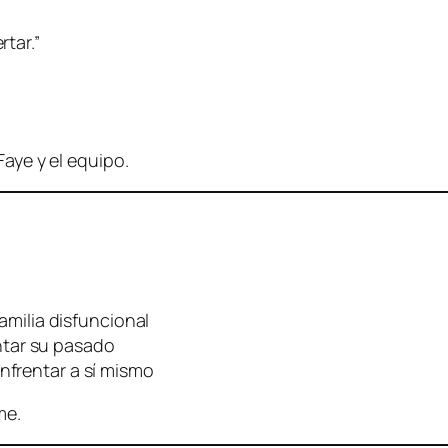
tar.”
Faye y el equipo.
ilia disfuncional
ntar su pasado
nfrentar a sí mismo
me.