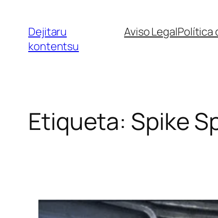
Saltar
al
Dejitaru
Aviso Legal
Política
contenido
kontentsu
Etiqueta:
Spike Sp