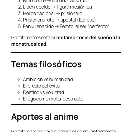
Niño pobre → soñador absoluto
Líder rebelde → figura mesiánica
Héroe nacional → prisionero
Prisionero roto → apóstol (Eclipse)
Fénix renacido → Femto, el ser “perfecto”
Griffith representa
la metamorfosis del sueño a la
monstruosidad
.
Temas filosóficos
Ambición vs humanidad
El precio del éxito
Destino vs voluntad
El ego como motor destructor
Aportes al anime
Griffith cambió para siempre el rol del antagonista.