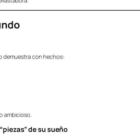
devastadora.
fundo
o lo demuestra con hechos:
no ambicioso.
 “piezas” de su sueño