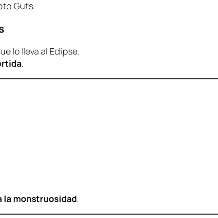
pto Guts.
s
 lo lleva al Eclipse.
rtida
.
a la monstruosidad
.