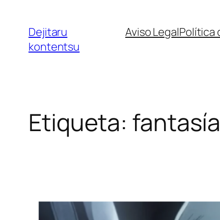
Saltar
al
Dejitaru
Aviso Legal
Política
contenido
kontentsu
Etiqueta:
fantasí