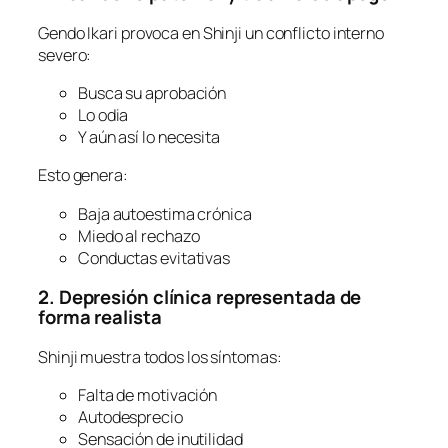
Gendo Ikari provoca en Shinji un conflicto interno
severo:
Busca su aprobación
Lo odia
Y aún así lo necesita
Esto genera:
Baja autoestima crónica
Miedo al rechazo
Conductas evitativas
2. Depresión clínica representada de
forma realista
Shinji muestra todos los síntomas:
Falta de motivación
Autodesprecio
Sensación de inutilidad