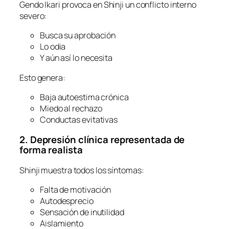
Gendo Ikari provoca en Shinji un conflicto interno
severo:
Busca su aprobación
Lo odia
Y aún así lo necesita
Esto genera:
Baja autoestima crónica
Miedo al rechazo
Conductas evitativas
2. Depresión clínica representada de
forma realista
Shinji muestra todos los síntomas:
Falta de motivación
Autodesprecio
Sensación de inutilidad
Aislamiento