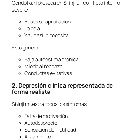
Gendo Ikari provoca en Shinji un conflicto interno
severo:
Busca su aprobación
Lo odia
Y aún así lo necesita
Esto genera:
Baja autoestima crónica
Miedo al rechazo
Conductas evitativas
2. Depresión clínica representada de
forma realista
Shinji muestra todos los síntomas:
Falta de motivación
Autodesprecio
Sensación de inutilidad
Aislamiento