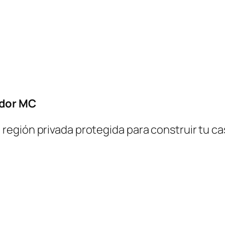
e
P
r
o
t
e
c
idor MC
c
i
egión privada protegida para construir tu ca
ó
n
M
e
d
i